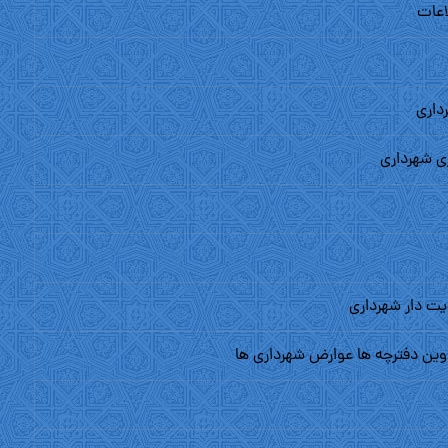
اعات
دارى
ى شهردارى
یت دار شهردارى
وین دفترچه ها عوارض شهردارى ها