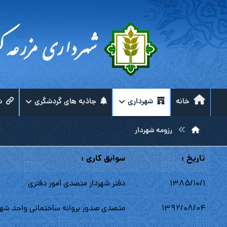
خانه
شهرداری
جاذبه های گردشگری
ش
رزومه شهردار
تاریخ :
سوابق کارى :
۱۳۸۵/۱۰/۱
دفتر شهردار متصدى امور دفترى
۱۳۹۲/۰۸/۰۴
متصدى صدور بروانه ساختمانى واحد شه