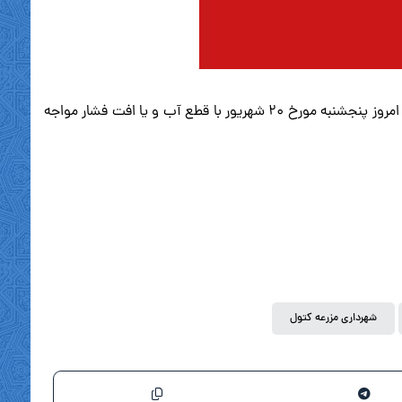
💥به اطلاع شهروندان عزیز #شهر_مزرعه_کتول می رساند به علت تعمیرات در مخزن هوایی خیابان منبع آب ، از ساعت ۶ عصر الی ۱۲ شب امروز پنجشنبه مورخ ۲۰ شهریور با قطع آب و یا افت فشار مواجه
شهرداری مزرعه کتول